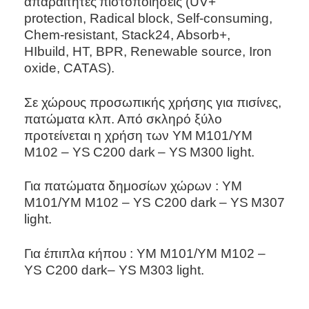
απαραίτητες
πιστοποιήσεις
(UV+
protection, Radical block, Self-consuming,
Chem-resistant, Stack24, Absorb+,
HIbuild, HT, BPR, Renewable source, Iron
oxide, CATAS).
Σε χώρους προσωπικής χρήσης για πισίνες,
πατώματα κλπ. Από σκληρό ξύλο
προτείνεται η χρήση των
YM
M
101/
YM
M
102 –
YS
C
200
dark
–
YS
M
300
light
.
Για πατώματα δημοσίων χώρων : YM
M101/YM M102 – YS C200
dark
–
YS
M
307
light
.
Για έπιπλα κήπου : YM M101/YM M102 –
YS C200
dark
–
YS
M
303
light
.